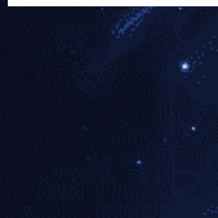
李强独家分享街舞心得与技巧助你舞出自信与
2026-08-03
7 次阅读
李强独家分享羽毛球技巧与训练心得助你提升
2026-08-03
6 次阅读