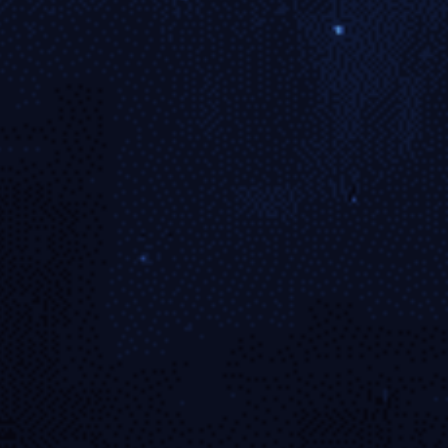
意大利世界杯总统亮相引发关注，赛事相关话
2026-08-01
8 次阅读
广州乒乓球队拼搏历程揭秘精英赛背后的奋斗
2026-07-31
10 次阅读