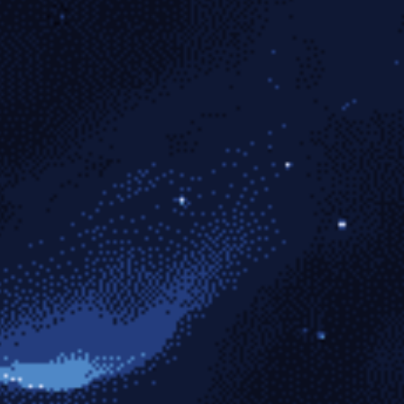
揭秘巴西世界杯战绩：东道主如何止步半决赛
2026-08-02
8 次阅读