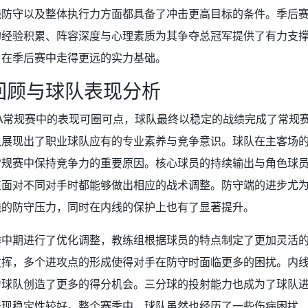
线防守以及整体执行力方面都具备了冲击更高目标的条件。季后
的经验积累、阵容深度与心理素质为其争夺总冠军提供了有力支
了在季后赛中走得更远的实力基础。
回顾与球队表现分析
CBA常规赛中的表现可圈可点，球队最终以稳定的战绩完成了常规
队展现出了职业球队应有的专业素养与竞争意识。球队在主客场
常规赛中保持竞争力的重要原因。核心球员的持续输出与角色球
在面对不同对手时都能够做出相应的战术调整。防守端的进步尤
线的防守压力，同时在内线的保护上也有了显著提升。
季中期进行了优化调整，教练组根据球员的特点制定了更加灵活
发挥，多个进攻点的形成使得对手在防守时面临更多的困扰。内
为球队创造了更多的得分机会。三分球的投射能力也成为了球队
表现稳定性较好。整个赛季中，球队虽然也经历了一些伤病困扰