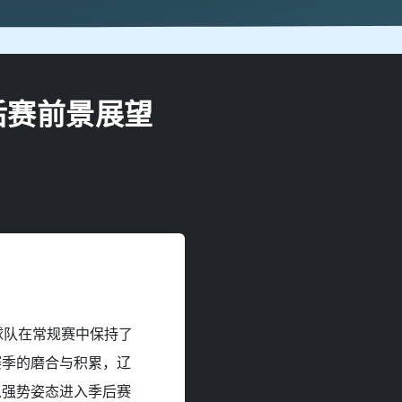
后赛前景展望
球队在常规赛中保持了
赛季的磨合与积累，辽
以强势姿态进入季后赛