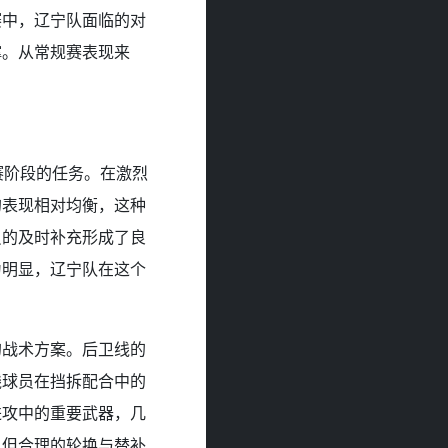
赛中，辽宁队面临的对
撑。从常规赛表现来
赛阶段的任务。在激烈
的表现相对均衡，这种
员的及时补充形成了良
为明显，辽宁队在这个
的战术方案。后卫线的
线球员在挡拆配合中的
进攻中的重要武器，几
，但合理的轮换与替补