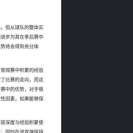
升。但从球队的整体实
的进步为其在季后赛中
优势将会得到充分体
在常规赛中积累的经验
定了比赛的走向，而这
后赛中的优势，对手很
定性因素，如果能够保
阵容深度与经验积累使
度，同时在进攻端保持