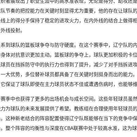
组织者展现出了职业生涯中的高水准表现，无论是得分、助攻还
球队节奏的把控能力在关键时刻显得尤为重要，他的存在让球队
锋线上的得分手保持了稳定的进攻火力，在内外线的结合上做得
在外线投射。
关系到球队的篮板球争夺与防守硬度。在这个赛季中，辽宁队的
的身体对抗意识更加主动。篮板球的争夺上，球队更加积极的卡
线球员在挡拆防守中的执行力也得到了提升，减少了对手挡拆进
另一大优势，多位替补球员都具备了在关键时刻挺身而出的能力
，它保证了球队即使在主力球员状态不佳或遭遇伤病时，也能够
个赛季中也获得了更多的出场机会与成长空间。这些年轻球员虽
能力为球队的未来发展提供了希望。教练组在合理使用年轻球员
降。这种新老结合的阵容配置使得辽宁队既能够在当下的竞争中
。整个阵容的均衡性与深度在CBA联赛中处于较高水准，这为