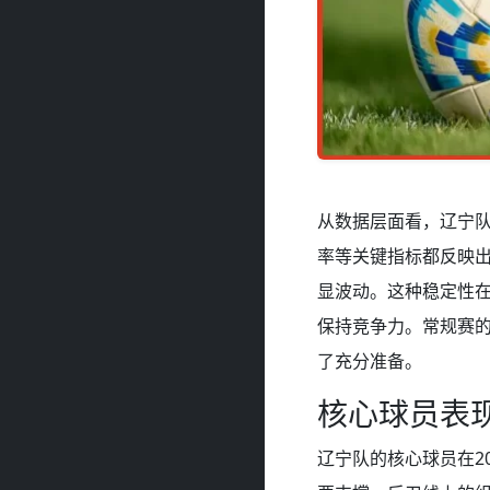
从数据层面看，辽宁
率等关键指标都反映
显波动。这种稳定性
保持竞争力。常规赛
了充分准备。
核心球员表
辽宁队的核心球员在2