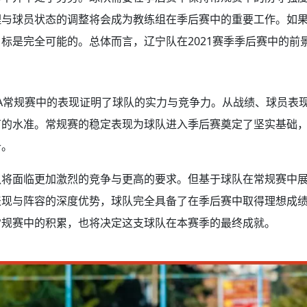
理与球员状态的调整将会成为教练组在季后赛中的重要工作。如
标是完全可能的。总体而言，辽宁队在2021赛季季后赛中的前
CBA常规赛中的表现证明了球队的实力与竞争力。从战绩、球员表
有的水准。常规赛的稳定表现为球队进入季后赛奠定了坚实基础
备。
队将面临更加激烈的竞争与更高的要求。但基于球队在常规赛中
表现与阵容的深度优势，球队完全具备了在季后赛中取得理想成
常规赛中的积累，也将决定这支球队在本赛季的最终成就。