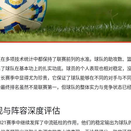
队在多项技术统计中都保持了联赛前列的水准。球队的助攻数、
出了球队在基本功上的扎实功底。球员的个人表现也相对稳定，
在长赛季中显得尤为珍贵，它保证了球队能够在不同的对手与不
的最终排名虽然不是联赛第一，但球队的整体实力与竞争状态已
现与阵容深度评估
021赛季中继续发挥了中流砥柱的作用，他们的稳定输出为球队