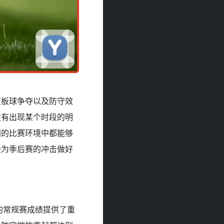
篮板球争夺以及防守效
没有出现某个时段的明
同的比赛环境中都能够
经为季后赛的冲击做好
的常规赛成绩提供了重