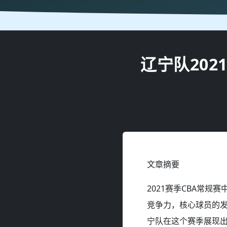
辽宁队20
文章摘要
2021赛季CBA常
竞争力，核心球员的
宁队在这个赛季展现